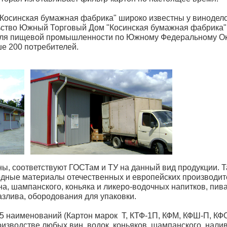
Косинская бумажная фабрика" широко известны у винодел
льство Южный Торговый Дом "Косинская бумажная фабрика" 
для пищевой промышленности по Южному Федеральному Ок
ше 200 потребителей.
, соответствуют ГОСТам и ТУ на данный вид продукции. 
одные материалы отечественных и европейских производит
а, шампанского, коньяка и ликеро-водочных напитков, пива
азлива, обородования для упаковки.
5 наименований (Картон марок Т, КТФ-1П, КФМ, КФШ-П, КФО
изводстве любых вин, водок, коньяков, шампанского, налив