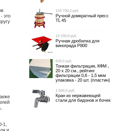
ов
103 700,0 руб.
- это
Ручной домкратный пресс
TL 45
ругу
15 200,0 руб.
Ручная дробилка для
винограда Р800
630,0 руб.
Тонкая фильтрация, КФМ ,
20 х 20 см., рейтинг
фильтрации 0,6 - 1,5 мкм
упаковка - 20 шт. (пластин)
1 500,0 руб.
Кран из нержавеющей
Также
стали для бидонов и бочек
елей
,
-1,
ок и