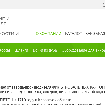
u
ИЕ И
ДЛЯ
ОСТИ И
О КОМПАНИИ
КАТАЛОГ
КАК ЗАКА
асосы
Шланги
Бочки из дуба
Оборудование для вино
 филиал от завода-производителя ФИЛЬТРОВАЛЬНЫХ КАРТО
и вина, водки, коньяка, ликеров, пива и минеральной воды
ПЕТР 1 в 1710 году в Кировской области.
торая изготавливает фильтр-картон по настоящее время!